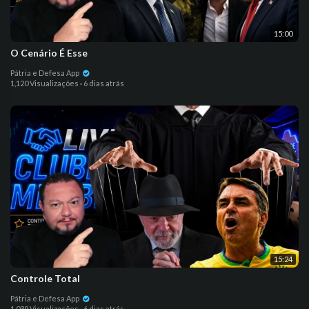
15:00
O Cenário É Esse
Pátria e Defesa App
1,120 Visualizações
·
6 dias atrás
15:24
Controle Total
Pátria e Defesa App
1,039 Visualizações
·
6 dias atrás