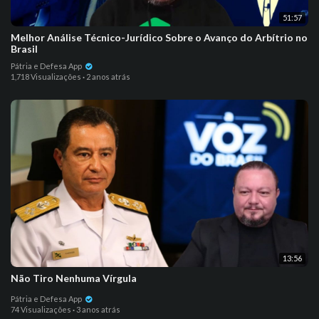
51:57
Melhor Análise Técnico-Jurídico Sobre o Avanço do Arbítrio no
Brasil
Pátria e Defesa App
1,718 Visualizações
·
2 anos atrás
13:56
Não Tiro Nenhuma Vírgula
Pátria e Defesa App
74 Visualizações
·
3 anos atrás