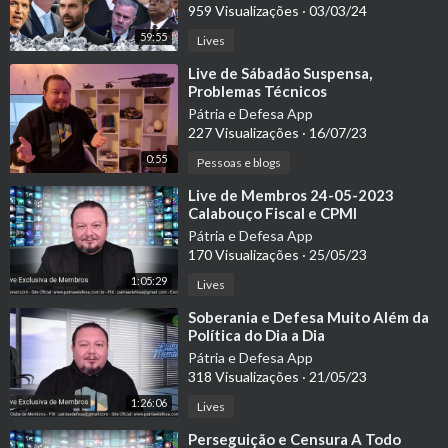
959 Visualizações
·
03/03/24
59:55
Lives
⁣Live de Sábadão Suspensa,
Problemas Técnicos
Pátria e Defesa App
227 Visualizações
·
16/07/23
0:55
Pessoas e blogs
⁣Live de Membros 24-05-2023
Calabouço Fiscal e CPMI
Pátria e Defesa App
170 Visualizações
·
25/05/23
1:05:29
Lives
⁣Soberania e Defesa Muito Além da
Política do Dia a Dia
Pátria e Defesa App
318 Visualizações
·
21/05/23
1:26:06
Lives
⁣Perseguição e Censura A Todo