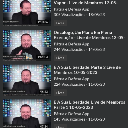
Vapor - Live de Membros 17-05-
2023
Pátria e Defesa App
305 Visualizações
·
18/05/23
1:10:36
Lives
⁣Decálogo, Um Plano Em Plena
Execução - Live de Membros 13-05-
2023
Pátria e Defesa App
244 Visualizações
·
14/05/23
1:04:03
Lives
⁣É A Sua Liberdade, Parte 2 Live de
Membros 10-05-2023
Pátria e Defesa App
224 Visualizações
·
11/05/23
46:53
Lives
⁣É A Sua Liberdade, Live de Membros
Parte 1 10-05-2023
Pátria e Defesa App
143 Visualizações
·
11/05/23
47:34
Lives