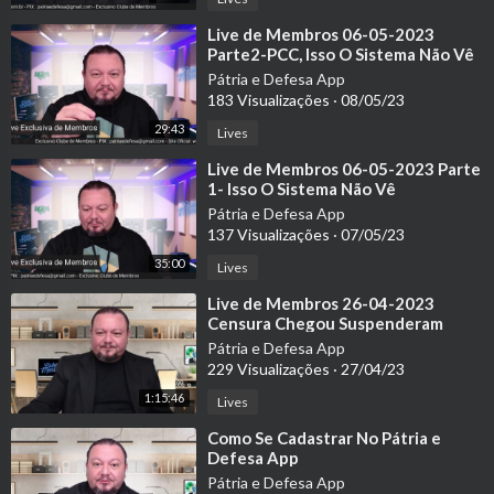
⁣⁣⁣Live de Membros 06-05-2023
Parte2-PCC, Isso O Sistema Não Vê
Pátria e Defesa App
183 Visualizações
·
08/05/23
29:43
Lives
⁣Live de Membros 06-05-2023 Parte
1- Isso O Sistema Não Vê
Pátria e Defesa App
137 Visualizações
·
07/05/23
35:00
Lives
⁣Live de Membros 26-04-2023
Censura Chegou Suspenderam
Telegram no Brasil. Teste de
Pátria e Defesa App
Tolerância para o
229 Visualizações
·
27/04/23
1:15:46
Lives
⁣Como Se Cadastrar No Pátria e
Defesa App
Pátria e Defesa App