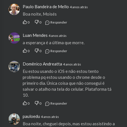
Paulo Bandeira de Mello
4 anos atrás
Boa noite, Moisés
0
0
Responder
Luan Mendes
4 anos atrás
a esperança é a última que morre.
0
0
Responder
Domênico Andreatta
4 anos atrás
Eu estou usando o iOS e não estou tento
problema pq estou usando o chrome desde o
primeiro dia. Única coisa que não consegui é
salvar o atalho na tela do celular. Plataforma tá
10.
0
0
Responder
pauloedu
4 anos atrás
Boa noite, cheguei depois, mas estou assistindo a