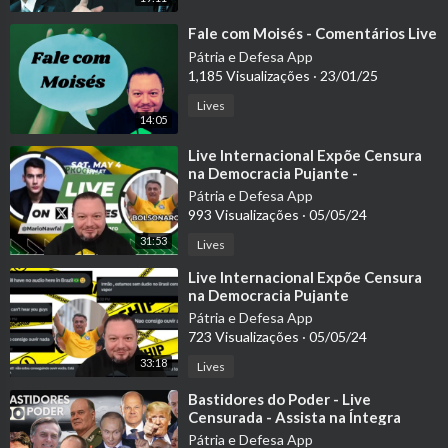
⁣Fale com Moisés - Comentários Live
Pátria e Defesa App
1,185 Visualizações
·
23/01/25
Lives
14:05
⁣Live Internacional Expõe Censura
na Democracia Pujante -
Comentários
Pátria e Defesa App
993 Visualizações
·
05/05/24
31:53
Lives
⁣Live Internacional Expõe Censura
na Democracia Pujante
Pátria e Defesa App
723 Visualizações
·
05/05/24
33:18
Lives
⁣Bastidores do Poder - Live
Censurada - Assista na Íntegra
Pátria e Defesa App