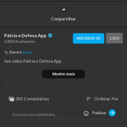
Compartilhar
Pátria e Defesa App
1,820
INSCREVA-SE
1,820 Assinantes
Dentro
Lives
⁣live video Pátria e Defesa App
Mostre mais
305 Comentários
Ordenar Por
sort
Publicar