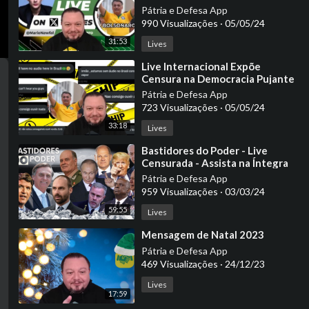
- Comentários
Pátria e Defesa App
990 Visualizações
·
05/05/24
31:53
Lives
⁣Live Internacional Expõe
Censura na Democracia Pujante
Pátria e Defesa App
723 Visualizações
·
05/05/24
33:18
Lives
⁣Bastidores do Poder - Live
Censurada - Assista na Íntegra
Pátria e Defesa App
959 Visualizações
·
03/03/24
59:55
Lives
⁣Mensagem de Natal 2023
Pátria e Defesa App
469 Visualizações
·
24/12/23
Lives
17:59