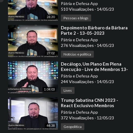
Pátria e Defesa App
510 Visualizações
·
14/05/23
26:20
Pessoas e blogs
⁣Depoimento Bárbaro da Bárbara
Parte 2 - 13-05-2023
Pátria e Defesa App
276 Visualizações
·
14/05/23
27:02
Notícias e política
⁣Decálogo, Um Plano Em Plena
Execução - Live de Membros 13-
05-2023
Pátria e Defesa App
244 Visualizações
·
14/05/23
1:04:03
Lives
⁣Trump Sabatina CNN 2023 -
React Exclusivo Membros
Pátria e Defesa App
372 Visualizações
·
12/05/23
44:38
Geopolítica