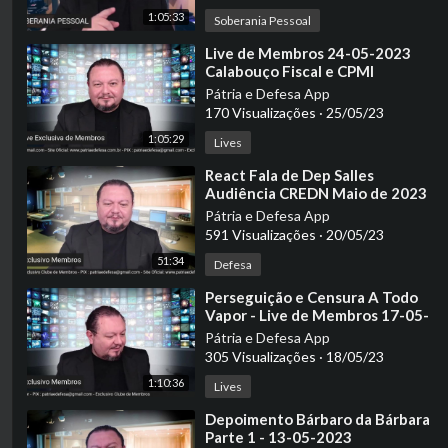
1:05:33
Soberania Pessoal
⁣Live de Membros 24-05-2023
Calabouço Fiscal e CPMI
Pátria e Defesa App
170 Visualizações
·
25/05/23
1:05:29
Lives
⁣React Fala de Dep Salles
Audiência CREDN Maio de 2023
Pátria e Defesa App
591 Visualizações
·
20/05/23
51:34
Defesa
⁣Perseguição e Censura A Todo
Vapor - Live de Membros 17-05-
2023
Pátria e Defesa App
305 Visualizações
·
18/05/23
1:10:36
Lives
⁣Depoimento Bárbaro da Bárbara
Parte 1 - 13-05-2023