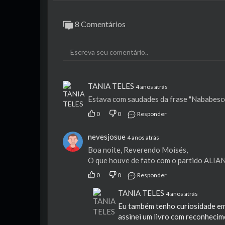
8 Comentários
TANIA TELES
4 anos atrás
Estava com saudades da frase "Nababesc
0
0
Responder
nevesjosue
4 anos atrás
Boa noite, Reverendo Moisés,
O que houve de fato com o partido ALIA
0
0
Responder
TANIA TELES
4 anos atrás
Eu também tenho curiosidade em s
assinei um livro com reconhecim