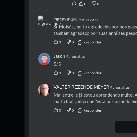
0
0
mgcavalque
4 anos atrás
Sr Moisés, muito agradecida por nos passa
também agradeço por suas análises pes
0
0
Responder
Jason
4 anos atrás
5/5
0
0
Responder
VALTER REZENDE MEYER
4 anos atrás
Mal entrei e já estou aprendendo muito. 
muito bom, pena que "estamos pisando em
0
0
Responder