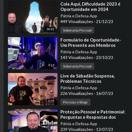
⁣Cola Aqui, Dificuldade 2023 é
Oportunidade em 2024
Pátria e Defesa App
449 Visualizações
·
21/12/23
36:41
Soberania Pessoal
⁣Formulário de Oportunidade-
Um Presente aos Membros
Pátria e Defesa App
143 Visualizações
·
23/10/23
4:12
Soberania Pessoal
⁣Live de Sábadão Suspensa,
Problemas Técnicos
Pátria e Defesa App
226 Visualizações
·
16/07/23
0:55
Pessoas e blogs
⁣Proteção Pessoal e Patrimonial:
Perguntas e Respostas dos
Membros
Pátria e Defesa App
239 Visualizações
·
13/07/23