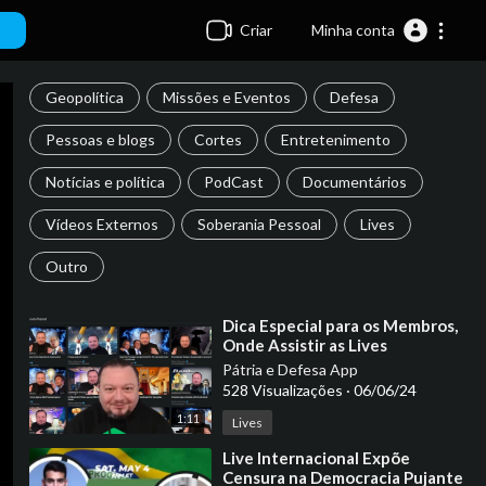
Criar
Minha conta
Geopolítica
Missões e Eventos
Defesa
Pessoas e blogs
Cortes
Entretenimento
Notícias e política
PodCast
Documentários
Vídeos Externos
Soberania Pessoal
Lives
Outro
⁣Dica Especial para os Membros,
Onde Assistir as Lives
Pátria e Defesa App
528 Visualizações
·
06/06/24
1:11
Lives
⁣Live Internacional Expõe
Censura na Democracia Pujante