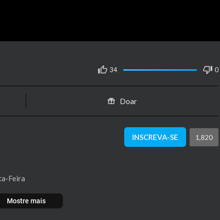
34
0
Doar
INSCREVA-SE
1,820
ta-Feira
Mostre mais