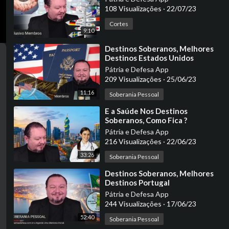
108 Visualizações
·
22/07/23
Cortes
9:10
⁣Destinos Soberanos, Melhores
Destinos Estados Unidos
Pátria e Defesa App
209 Visualizações
·
25/06/23
11:16
Soberania Pessoal
⁣E a Saúde Nos Destinos
Soberanos, Como Fica ?
Pátria e Defesa App
216 Visualizações
·
22/06/23
33:26
Soberania Pessoal
⁣Destinos Soberanos, Melhores
Destinos Portugal
Pátria e Defesa App
244 Visualizações
·
17/06/23
52:40
Soberania Pessoal