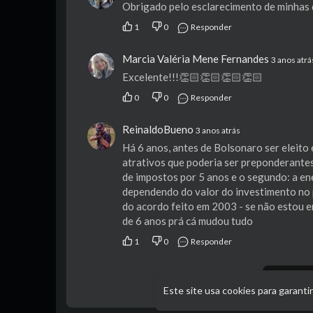
Obrigado pelo esclarecimento de minhas 
1
0
Responder
Marcia Valéria Mene Fernandes
3 anos atrá
Excelente!!!👏🏻👏🏻👏🏻👏🏻
0
0
Responder
ReinaldoBueno
3 anos atrás
Há 6 anos, antes de Bolsonaro ser eleito
atrativos que poderia ser preponderantes
de impostos por 5 anos e o segundo: a en
dependendo do valor do investimento no p
do acordo feito em 2003 - se não estou e
de 6 anos prá cá mudou tudo
1
0
Responder
Este site usa cookies para garanti