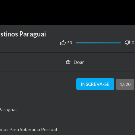
stinos Paraguai
53
0
Doar
INSCREVA-SE
1,820
Paraguai
inos Para Soberania Pessoal