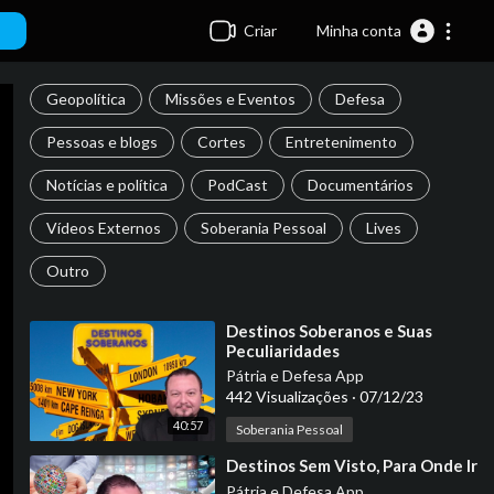
Criar
Minha conta
Geopolítica
Missões e Eventos
Defesa
Pessoas e blogs
Cortes
Entretenimento
Notícias e política
PodCast
Documentários
Vídeos Externos
Soberania Pessoal
Lives
Outro
⁣Destinos Soberanos e Suas
Peculiaridades
Pátria e Defesa App
442 Visualizações
·
07/12/23
40:57
Soberania Pessoal
⁣Destinos Sem Visto, Para Onde Ir
Pátria e Defesa App