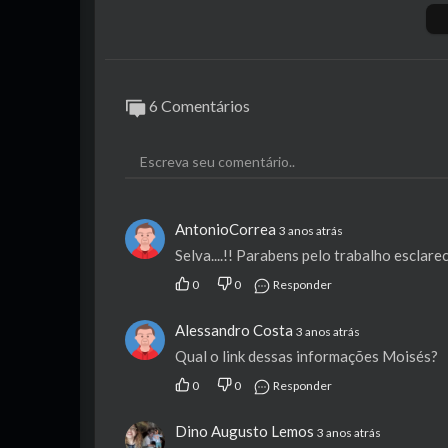
https://seu.bio/patriaedefesa
6 Comentários
AntonioCorrea
3 anos atrás
Selva....!! Parabens pelo trabalho esclar
0
0
Responder
Alessandro Costa
3 anos atrás
Qual o link dessas informações Moisés?
0
0
Responder
Dino Augusto Lemos
3 anos atrás