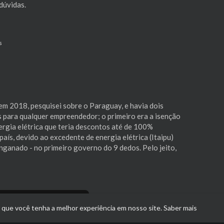
dúvidas.
s
 em 2018, pesquisei sobre o Paraguay, e havia dois
 para qualquer empreendedor; o primeiro era a isenção
ergia elétrica que teria descontos até de 100%
aís, devido ao excedente de energia elétrica (Itaipu)
nganado - no primeiro governo do 9 dedos. Pelo jeito,
Mostre mais
r que você tenha a melhor experiência em nosso site.
Saber mais