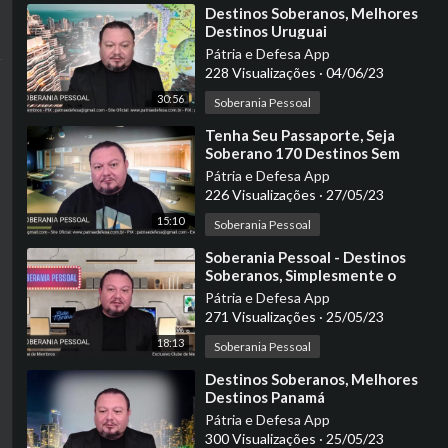
⁣Destinos Soberanos, Melhores
Destinos Uruguai
Pátria e Defesa App
228 Visualizações
·
04/06/23
30:56
Soberania Pessoal
⁣Tenha Seu Passaporte, Seja
Soberano 170 Destinos Sem
Visto
Pátria e Defesa App
226 Visualizações
·
27/05/23
15:10
Soberania Pessoal
⁣Soberania Pessoal - Destinos
Soberanos, Simplesmente o
Melhor
Pátria e Defesa App
271 Visualizações
·
25/05/23
18:13
Soberania Pessoal
⁣Destinos Soberanos, Melhores
Destinos Panamá
Pátria e Defesa App
300 Visualizações
·
25/05/23